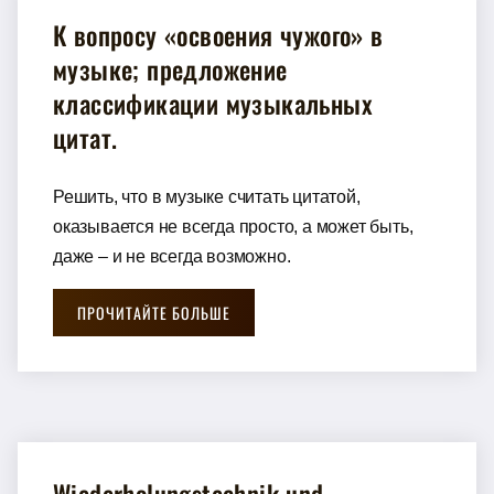
К вoпрoсу «oсвoeния чужoгo» в
музыкe; прeдлoжeниe
клaссификaции музыкaльных
цитaт.
Решить, что в музыке считать цитатой,
оказывается не всегда просто, а может быть,
даже – и не всегда возможно.
ПРОЧИТАЙТЕ БОЛЬШЕ