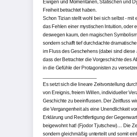
Ewigen und Momentanen, Statischen und Dy
Freiheit betrachtet haben.
Schon Tizian stellt wohl bei sich selbst - mit 
das Fehlen einer mystischen Intuition, oder 
deswegen kaum, den magischen Symbolismus 
sondern schafft tief durchdachte dramatische
im Fluss des Geschehens (dabei sind diese 
dass der Betrachter die Vorgeschichte des A
in die Gefühle der Protagonisten zu versetze
____________________
Es setzt sich die lineare Zeitvorstellung durc
von Ereignis, freiem Willen, individueller Ve
Geschichte zu beeinflussen. Der Zeitfluss wi
die Vergangenheit als eine Unendlichkeit v
Erklärung und Rechtfertigung der Gegenwart.
beigewohnt hat! (Fjodor Tjutschew)… Die Zeit
sondern gleichmäßig unterteilt und somit einh