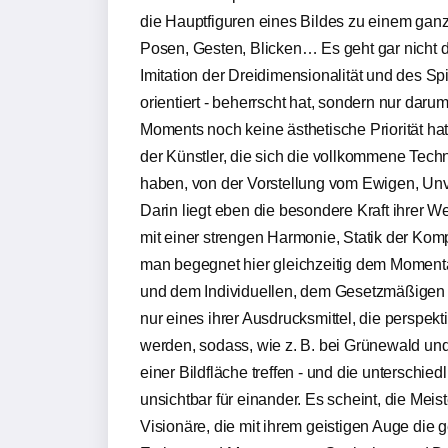
die Hauptfiguren eines Bildes zu einem gan
Posen, Gesten, Blicken… Es geht gar nicht da
Imitation der Dreidimensionalität und des S
orientiert - beherrscht hat, sondern nur daru
Moments noch keine ästhetische Priorität hat
der Künstler, die sich die vollkommene Tech
haben, von der Vorstellung vom Ewigen, Unve
Darin liegt eben die besondere Kraft ihrer 
mit einer strengen Harmonie, Statik der Kompo
man begegnet hier gleichzeitig dem Momen
und dem Individuellen, dem Gesetzmäßigen u
nur eines ihrer Ausdrucksmittel, die perspekti
werden, sodass, wie z. B. bei Grünewald und
einer Bildfläche treffen - und die unterschie
unsichtbar für einander. Es scheint, die Mei
Visionäre, die mit ihrem geistigen Auge die