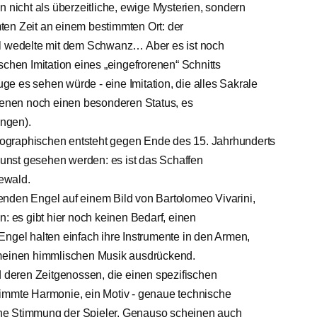
n nicht als überzeitliche, ewige Mysterien, sondern
ten Zeit an einem bestimmten Ort: der
el wedelte mit dem Schwanz… Aber es ist noch
schen Imitation eines „eingefrorenen“ Schnitts
e es sehen würde - eine Imitation, die alles Sakrale
Szenen noch einen besonderen Status, es
ngen).
ographischen entsteht gegen Ende des 15. Jahrhunderts
unst gesehen werden: es ist das Schaffen
newald.
enden Engel auf einem Bild von Bartolomeo Vivarini,
n: es gibt hier noch keinen Bedarf, einen
Engel halten einfach ihre Instrumente in den Armen,
emeinen himmlischen Musik ausdrückend.
d deren Zeitgenossen, die einen spezifischen
timmte Harmonie, ein Motiv - genaue technische
ne Stimmung der Spieler. Genauso scheinen auch