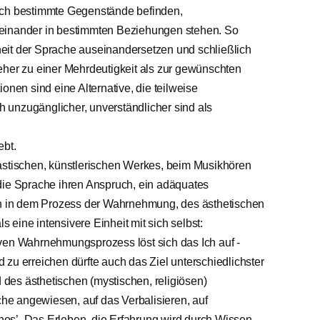
ich bestimmte Gegenstände befinden,
 einander in bestimmten Beziehungen stehen. So
eit der Sprache auseinandersetzen und schließlich
eher zu einer Mehrdeutigkeit als zur gewünschten
onen sind eine Alternative, die teilweise
ch unzugänglicher, unverständlicher sind als
ebt.
lastischen, künstlerischen Werkes, beim Musikhören
die Sprache ihren Anspruch, ein adäquates
Ich in dem Prozess der Wahrnehmung, des ästhetischen
ls eine intensivere Einheit mit sich selbst:
ven Wahrnehmungsprozess löst sich das Ich auf -
zu erreichen dürfte auch das Ziel unterschiedlichster
d des ästhetischen (mystischen, religiösen)
ache angewiesen, auf das Verbalisieren, auf
ythos’. Das Erleben, die Erfahrung wird durch Wissen