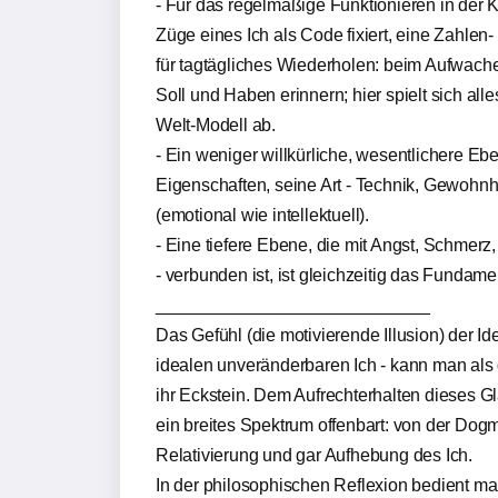
- Für das regelmäßige Funktionieren in der K
Züge eines Ich als Code fixiert, eine Zahle
für tagtägliches Wiederholen: beim Aufwac
Soll und Haben erinnern; hier spielt sich all
Welt-Modell ab.
- Ein weniger willkürliche, wesentlichere Eb
Eigenschaften, seine Art - Technik, Gewohn
(emotional wie intellektuell).
- Eine tiefere Ebene, die mit Angst, Schmerz
- verbunden ist, ist gleichzeitig das Fundam
____________________________
Das Gefühl (die motivierende Illusion) der Ide
idealen unveränderbaren Ich - kann man als 
ihr Eckstein. Dem Aufrechterhalten dieses Gl
ein breites Spektrum offenbart: von der Dogm
Relativierung und gar Aufhebung des Ich.
In der philosophischen Reflexion bedient ma