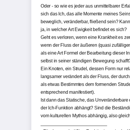
Oder - so wie es jeder aus unmittelbarer Erf
sich das Ich, das alle Momente meines Seins
beweglich, veränderbar, fließend sein? Kan
ja, in welcher Art Ewigkeit befindet es sich?
Geht es verloren, wenn eine Krankheit es zersp
wenn der Fluss der äußeren (quasi zufälligen
als eine Art Formel der Bearbeitung dieser I
selbst in seiner ständigen Bewegung schafft
Ein Knoten, ein Strudel, dessen Form nur relat
langsamer verändert als der Fluss, der durch i
als etwas Bestimmtes dem formenden Strude
entsprechend manifestiert).
Ist dann das Statische, das Unveränderbare de
der Ich-Funktion abhängt? Sind die Beständig
vom kulturellen Mythos abhängig, also gleichz
__________________________