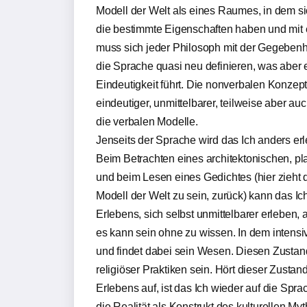
Modell der Welt als eines Raumes, in dem s
die bestimmte Eigenschaften haben und mit
muss sich jeder Philosoph mit der Gegebenh
die Sprache quasi neu definieren, was aber 
Eindeutigkeit führt. Die nonverbalen Konzepti
eindeutiger, unmittelbarer, teilweise aber au
die verbalen Modelle.
Jenseits der Sprache wird das Ich anders erl
Beim Betrachten eines architektonischen, p
und beim Lesen eines Gedichtes (hier zieht 
Modell der Welt zu sein, zurück) kann das 
Erlebens, sich selbst unmittelbarer erleben, a
es kann sein ohne zu wissen. In dem intensi
und findet dabei sein Wesen. Diesen Zustand 
religiöser Praktiken sein. Hört dieser Zustan
Erlebens auf, ist das Ich wieder auf die Spr
die Realität als Konstrukt des kulturellen M