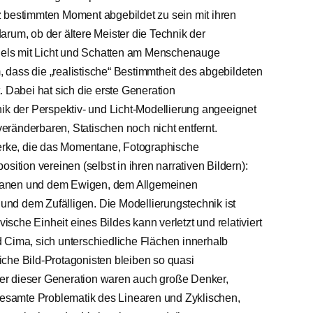
z bestimmten Moment abgebildet zu sein mit ihren
rum, ob der ältere Meister die Technik der
piels mit Licht und Schatten am Menschenauge
m, dass die „realistische“ Bestimmtheit des abgebildeten
. Dabei hat sich die erste Generation
nik der Perspektiv- und Licht-Modellierung angeeignet
ränderbaren, Statischen noch nicht entfernt.
Werke, die das Momentane, Fotographische
sition vereinen (selbst in ihren narrativen Bildern):
tanen und dem Ewigen, dem Allgemeinen
nd dem Zufälligen. Die Modellierungstechnik ist
vische Einheit eines Bildes kann verletzt und relativiert
 Cima, sich unterschiedliche Flächen innerhalb
dliche Bild-Protagonisten bleiben so quasi
ster dieser Generation waren auch große Denker,
 gesamte Problematik des Linearen und Zyklischen,