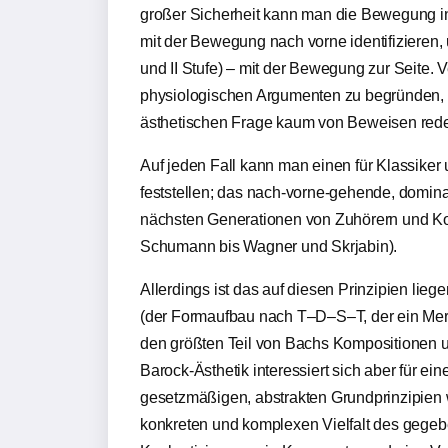
großer Sicherheit kann man die Bewegung in 
mit der Bewegung nach vorne identifizieren
und II Stufe) – mit der Bewegung zur Seite. V
physiologischen Argumenten zu begründen, w
ästhetischen Frage kaum von Beweisen red
Auf jeden Fall kann man einen für Klassike
feststellen; das nach-vorne-gehende, domin
nächsten Generationen von Zuhörern und K
Schumann bis Wagner und Skrjabin).
Allerdings ist das auf diesen Prinzipien lie
(der Formaufbau nach T–D–S–T, der ein Merkm
den größten Teil von Bachs Kompositionen un
Barock-Ästhetik interessiert sich aber für ei
gesetzmäßigen, abstrakten Grundprinzipien 
konkreten und komplexen Vielfalt des gegeb