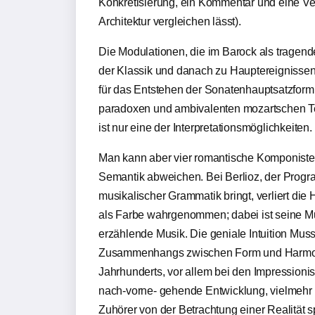
Konkretisierung, ein Kommentar und eine Ver
Architektur vergleichen lässt).
Die Modulationen, die im Barock als tragen
der Klassik und danach zu Hauptereignissen
für das Entstehen der Sonatenhauptsatzform 
paradoxen und ambivalenten mozartschen Tex
ist nur eine der Interpretationsmöglichkeiten.
Man kann aber vier romantische Komponiste
Semantik abweichen. Bei Berlioz, der Progr
musikalischer Grammatik bringt, verliert di
als Farbe wahrgenommen; dabei ist seine Mu
erzählende Musik. Die geniale Intuition Mus
Zusammenhangs zwischen Form und Harmonie,
Jahrhunderts, vor allem bei den Impressionis
nach-vorne- gehende Entwicklung, vielmehr is
Zuhörer von der Betrachtung einer Realität s