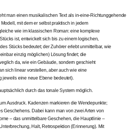
teht man einen musikalischen Text als in-eine-Richtunggehende
odell, mit dem er selbst praktisch in jedem
 gleiche wie im klassischen Roman: eine komplexe
tücks ist, entwickelt sich bis zu einem logischen,
es Stücks bedeutet; der Zuhörer erlebt unmittelbar, wie
inbar einzig möglichen) Lösung findet; die
weglich da, wie ein Gebäude, sondern geschieht
 sich linear vorstellen, aber auch wie eine
 jeweils eine neue Ebene bedeutet).
auptsächlich durch das tonale System möglich.
um Ausdruck. Kadenzen markieren die Wendepunkte;
es Geschehens. Dabei kann man von zwei Arten von
rne – das unmittelbare Geschehen, die Hauptlinie –
Unterbrechung, Halt, Retrospektion (Erinnerung). Mit