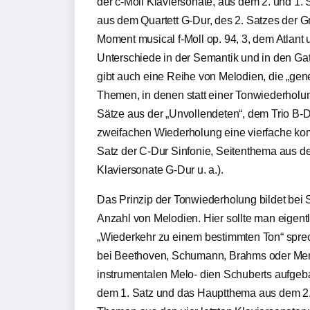
der c-Moll Klaviersonate, aus dem 2. und 1.
aus dem Quartett G-Dur, des 2. Satzes der 
Moment musical f-Moll op. 94, 3, dem Atlant 
Unterschiede in der Semantik und in den Gatt
gibt auch eine Reihe von Melodien, die „gen
Themen, in denen statt einer Tonwiederhol
Sätze aus der „Unvollendeten“, dem Trio B-D
zweifachen Wiederholung eine vierfache ko
Satz der C-Dur Sinfonie, Seitenthema aus de
Klaviersonate G-Dur u. a.).
Das Prinzip der Tonwiederholung bildet bei 
Anzahl von Melodien. Hier sollte man eigent
„Wiederkehr zu einem bestimmten Ton“ spre
bei Beethoven, Schumann, Brahms oder Mend
instrumentalen Melo- dien Schuberts aufgeba
dem 1. Satz und das Hauptthema aus dem 2. 