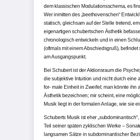
dem klassischen Modulationsschema, es finde
Wer inmitten des „beethovenschen“ Entwickl
statisch, gleichsam auf der Stelle tretend, e
eigenartigen schubertschen Ästhetik befass
chronologisch entwickeln und in einen Schl
(oftmals mit einem Abschiedsgruß), befinde
am Ausgangspunkt.
Bei Schubert ist der Aktionsraum die Psyche;
die subjektive Intuition und nicht durch eine
for- male Einheit in Zweifel; man könnte ihn 
Ästhetik bezeichnen; mir scheint, eine mög
Musik liegt in der formalen Anlage, wie sie e
Schuberts Musik ist eher „subdominantisch“,
Teil seiner späten zyklischen Werke – Sonaten
langsamen Sätze in subdominantischer Bezie