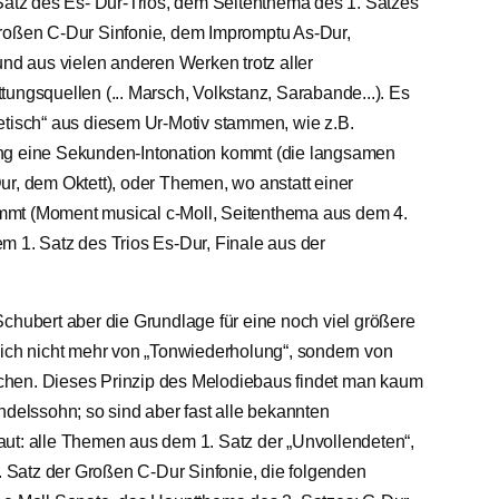
 Satz des Es- Dur-Trios, dem Seitenthema des 1. Satzes
Großen C-Dur Sinfonie, dem Impromptu As-Dur,
und aus vielen anderen Werken trotz aller
ungsquellen (... Marsch, Volkstanz, Sarabande...). Es
etisch“ aus diesem Ur-Motiv stammen, wie z.B.
ung eine Sekunden-Intonation kommt (die langsamen
ur, dem Oktett), oder Themen, wo anstatt einer
mmt (Moment musical c-Moll, Seitenthema aus dem 4.
m 1. Satz des Trios Es-Dur, Finale aus der
Schubert aber die Grundlage für eine noch viel größere
lich nicht mehr von „Tonwiederholung“, sondern von
chen. Dieses Prinzip des Melodiebaus findet man kaum
elssohn; so sind aber fast alle bekannten
ut: alle Themen aus dem 1. Satz der „Unvollendeten“,
Satz der Großen C-Dur Sinfonie, die folgenden